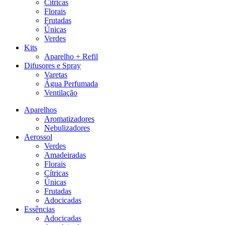
Cítricas
Florais
Frutadas
Únicas
Verdes
Kits
Aparelho + Refil
Difusores e Spray
Varetas
Água Perfumada
Ventilação
Aparelhos
Aromatizadores
Nebulizadores
Aerossol
Verdes
Amadeiradas
Florais
Cítricas
Únicas
Frutadas
Adocicadas
Essências
Adocicadas