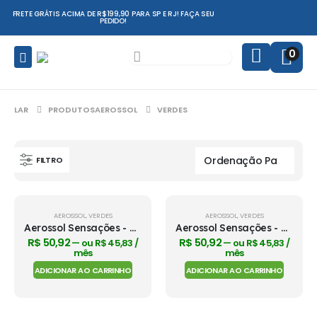
FRETE GRÁTIS ACIMA DE R$199,90 PARA SP E RJ! FAÇA SEU
PEDIDO!
0
LAR
PRODUTOS
AEROSSOL
VERDES
FILTRO
-15%
-15%
AEROSSOL
,
VERDES
AEROSSOL
,
VERDES
Aerossol Sensações - Bamboo
Aerossol Sensações - Capim Santo
R$
50,92
R$
50,92
—
ou
R$
45,83
/
—
ou
R$
45,83
/
mês
mês
ADICIONAR AO CARRINHO
ADICIONAR AO CARRINHO