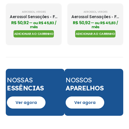
-15%
-15%
AEROSSOL
,
VERDES
AEROSSOL
,
VERDES
Aerossol Sensações - Folhas do Brasil
Aerossol Sensações - Frescor de Bamboo
R$
50,92
R$
50,92
—
ou
R$
45,83
/
—
ou
R$
45,83
/
mês
mês
ADICIONAR AO CARRINHO
ADICIONAR AO CARRINHO
NOSSAS
NOSSOS
ESSÊNCIAS
APARELHOS
Ver agora
Ver agora