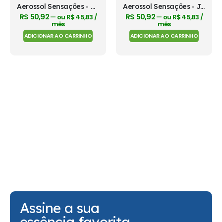
Aerossol Sensações - Âmbar
Aerossol Sensações - Jardim
R$
50,92
R$
50,92
—
ou
R$
45,83
/
—
ou
R$
45,83
/
mês
mês
ADICIONAR AO CARRINHO
ADICIONAR AO CARRINHO
Assine a sua
essência favorita