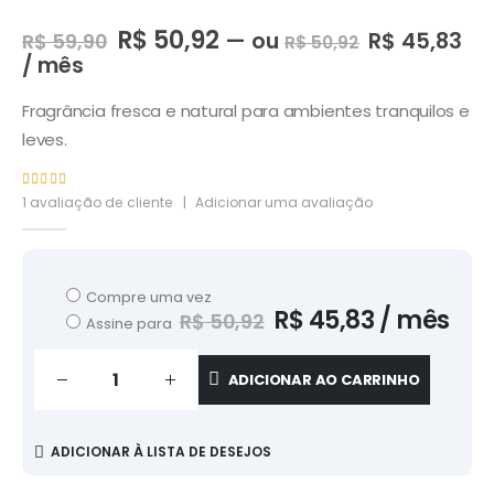
R$
50,92
—
ou
R$
45,83
R$
59,90
R$
50,92
/ mês
Fragrância fresca e natural para ambientes tranquilos e
leves.
5.00
de 5
1
avaliação de cliente
|
Adicionar uma avaliação
Compre uma vez
R$
45,83
/ mês
R$
50,92
Assine para
ADICIONAR AO CARRINHO
ADICIONAR À LISTA DE DESEJOS