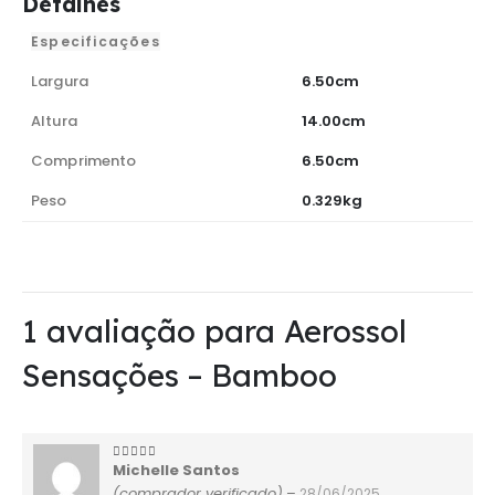
Detalhes
Especificações
Largura
6.50cm
Altura
14.00cm
Comprimento
6.50cm
Peso
0.329kg
1 avaliação para
Aerossol
Sensações – Bamboo
Michelle Santos
5
de 5
(comprador verificado)
–
28/06/2025