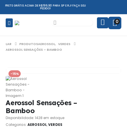
FRETE GRÁTIS ACIMA DE R$199,90 PARA SP E RJ! FAÇA SEU
PEDIDO!
0
LAR
PRODUTOS
AEROSSOL
,
VERDES
AEROSSOL SENSAÇÕES – BAMBOO
-15%
Aerossol Sensações –
Bamboo
Disponibilidade:
1428 em estoque
Categorias:
AEROSSOL
,
VERDES