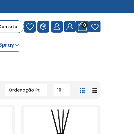
0
Contato
 Spray