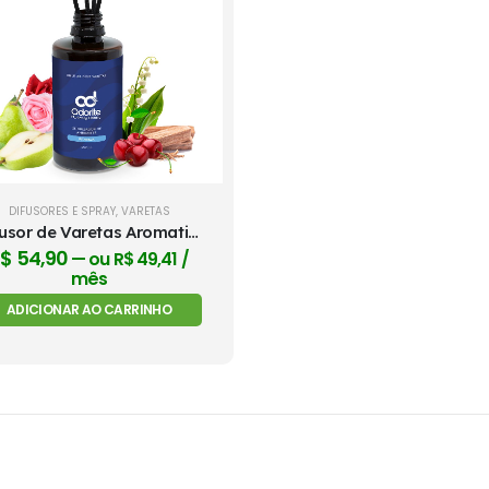
DIFUSORES E SPRAY
,
VARETAS
Difusor de Varetas Aromatizador 240ml - Pitanga
R$
54,90
—
ou
R$
49,41
/
mês
ADICIONAR AO CARRINHO