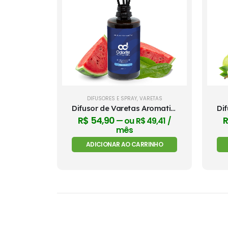
DIFUSORES E SPRAY
,
VARETAS
Difusor de Varetas Aromatizador 240ml - Melancia
R$
54,90
—
ou
R$
49,41
/
mês
ADICIONAR AO CARRINHO