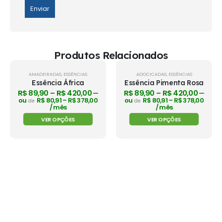
Produtos Relacionados
AMADEIRADAS
,
ESSÊNCIAS
ADOCICADAS
,
ESSÊNCIAS
Essência África
Essência Pimenta Rosa
R$
89,90
–
R$
420,00
R$
89,90
–
R$
420,00
—
—
ou
R$
80,91
–
R$
378,00
ou
R$
80,91
–
R$
378,00
de
de
/ mês
/ mês
VER OPÇÕES
VER OPÇÕES