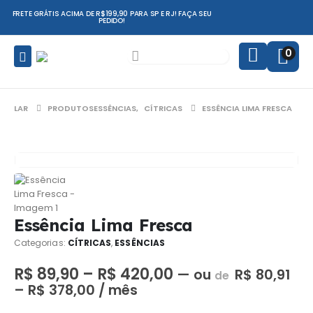
FRETE GRÁTIS ACIMA DE R$199,90 PARA SP E RJ! FAÇA SEU
PEDIDO!
0
LAR
PRODUTOS
ESSÊNCIAS
,
CÍTRICAS
ESSÊNCIA LIMA FRESCA
Essência Lima Fresca
Categorias:
CÍTRICAS
,
ESSÊNCIAS
R$
89,90
–
R$
420,00
—
ou
R$
80,91
de
–
R$
378,00
/ mês